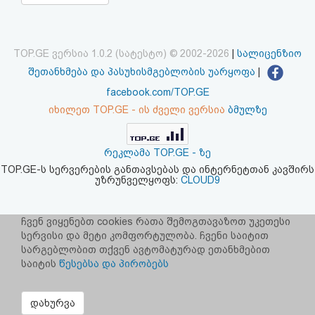
აღდგენა
HTML
TOP.GE ვერსია 1.0.2 (სატესტო) © 2002-2026
|
სალიცენზიო
შეთანხმება და პასუხისმგებლობის უარყოფა
|
კოდი
facebook.com/TOP.GE
იხილეთ TOP.GE - ის ძველი ვერსია
ბმულზე
სალიცენზიო
შეთანხმება
რეკლამა TOP.GE - ზე
და
TOP.GE-ს სერვერების განთავსებას და ინტერნეტთან კავშირს
უზრუნველყოფს:
CLOUD9
პასუხისმგებლობის
უარყოფა
ჩვენ ვიყენებთ cookies რათა შემოგთავაზოთ უკეთესი
სერვისი და მეტი კომფორტულობა. ჩვენი საიტით
სარგებლობით თქვენ ავტომატურად ეთანხმებით
საიტის
წესებსა და პირობებს
დახურვა