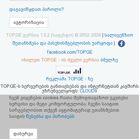
აღდგენა
დაგავიწყდათ პაროლი?
HTML
ავტორიზაცია
კოდი
TOP.GE ვერსია 1.0.2 (სატესტო) © 2002-2026
|
სალიცენზიო
შეთანხმება და პასუხისმგებლობის უარყოფა
|
სალიცენზიო
facebook.com/TOP.GE
იხილეთ TOP.GE - ის ძველი ვერსია
ბმულზე
შეთანხმება
და
რეკლამა TOP.GE - ზე
პასუხისმგებლობის
TOP.GE-ს სერვერების განთავსებას და ინტერნეტთან კავშირს
უზრუნველყოფს:
CLOUD9
უარყოფა
ჩვენ ვიყენებთ cookies რათა შემოგთავაზოთ უკეთესი
სერვისი და მეტი კომფორტულობა. ჩვენი საიტით
სარგებლობით თქვენ ავტომატურად ეთანხმებით
საიტის
წესებსა და პირობებს
დახურვა