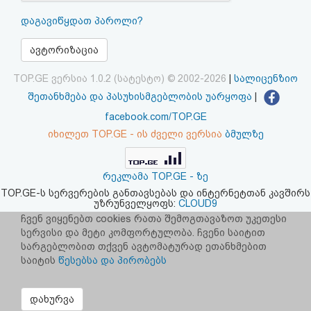
აღდგენა
დაგავიწყდათ პაროლი?
HTML
ავტორიზაცია
კოდი
TOP.GE ვერსია 1.0.2 (სატესტო) © 2002-2026
|
სალიცენზიო
შეთანხმება და პასუხისმგებლობის უარყოფა
|
სალიცენზიო
facebook.com/TOP.GE
იხილეთ TOP.GE - ის ძველი ვერსია
ბმულზე
შეთანხმება
და
რეკლამა TOP.GE - ზე
პასუხისმგებლობის
TOP.GE-ს სერვერების განთავსებას და ინტერნეტთან კავშირს
უზრუნველყოფს:
CLOUD9
უარყოფა
ჩვენ ვიყენებთ cookies რათა შემოგთავაზოთ უკეთესი
სერვისი და მეტი კომფორტულობა. ჩვენი საიტით
სარგებლობით თქვენ ავტომატურად ეთანხმებით
საიტის
წესებსა და პირობებს
დახურვა