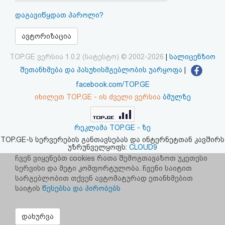
აღდგენა
დაგავიწყდათ პაროლი?
HTML
ავტორიზაცია
კოდი
TOP.GE ვერსია 1.0.2 (სატესტო) © 2002-2026
|
სალიცენზიო
შეთანხმება და პასუხისმგებლობის უარყოფა
|
სალიცენზიო
facebook.com/TOP.GE
იხილეთ TOP.GE - ის ძველი ვერსია
ბმულზე
შეთანხმება
და
რეკლამა TOP.GE - ზე
პასუხისმგებლობის
TOP.GE-ს სერვერების განთავსებას და ინტერნეტთან კავშირს
უზრუნველყოფს:
CLOUD9
უარყოფა
ჩვენ ვიყენებთ cookies რათა შემოგთავაზოთ უკეთესი
სერვისი და მეტი კომფორტულობა. ჩვენი საიტით
სარგებლობით თქვენ ავტომატურად ეთანხმებით
საიტის
წესებსა და პირობებს
დახურვა