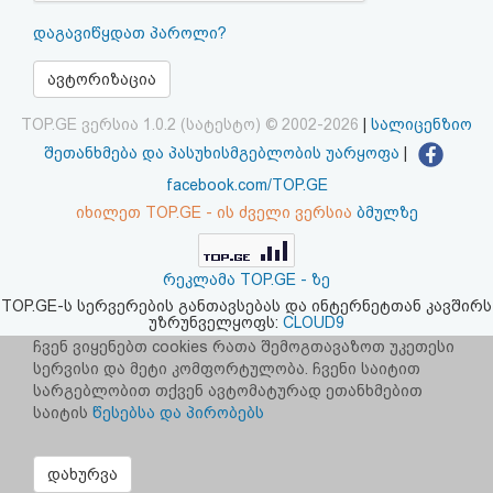
აღდგენა
დაგავიწყდათ პაროლი?
HTML
ავტორიზაცია
კოდი
TOP.GE ვერსია 1.0.2 (სატესტო) © 2002-2026
|
სალიცენზიო
შეთანხმება და პასუხისმგებლობის უარყოფა
|
სალიცენზიო
facebook.com/TOP.GE
იხილეთ TOP.GE - ის ძველი ვერსია
ბმულზე
შეთანხმება
და
რეკლამა TOP.GE - ზე
პასუხისმგებლობის
TOP.GE-ს სერვერების განთავსებას და ინტერნეტთან კავშირს
უზრუნველყოფს:
CLOUD9
უარყოფა
ჩვენ ვიყენებთ cookies რათა შემოგთავაზოთ უკეთესი
სერვისი და მეტი კომფორტულობა. ჩვენი საიტით
სარგებლობით თქვენ ავტომატურად ეთანხმებით
საიტის
წესებსა და პირობებს
დახურვა