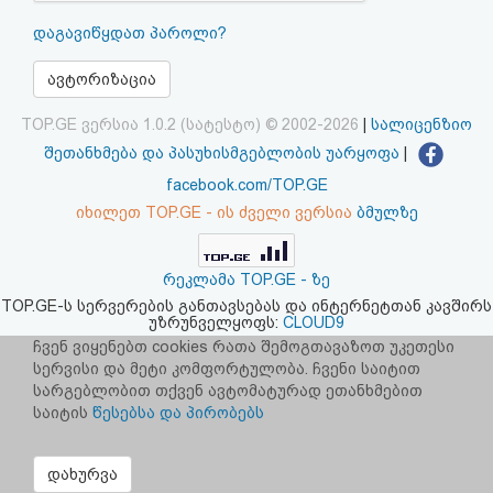
აღდგენა
დაგავიწყდათ პაროლი?
HTML
ავტორიზაცია
კოდი
TOP.GE ვერსია 1.0.2 (სატესტო) © 2002-2026
|
სალიცენზიო
შეთანხმება და პასუხისმგებლობის უარყოფა
|
სალიცენზიო
facebook.com/TOP.GE
იხილეთ TOP.GE - ის ძველი ვერსია
ბმულზე
შეთანხმება
და
რეკლამა TOP.GE - ზე
პასუხისმგებლობის
TOP.GE-ს სერვერების განთავსებას და ინტერნეტთან კავშირს
უზრუნველყოფს:
CLOUD9
უარყოფა
ჩვენ ვიყენებთ cookies რათა შემოგთავაზოთ უკეთესი
სერვისი და მეტი კომფორტულობა. ჩვენი საიტით
სარგებლობით თქვენ ავტომატურად ეთანხმებით
საიტის
წესებსა და პირობებს
დახურვა