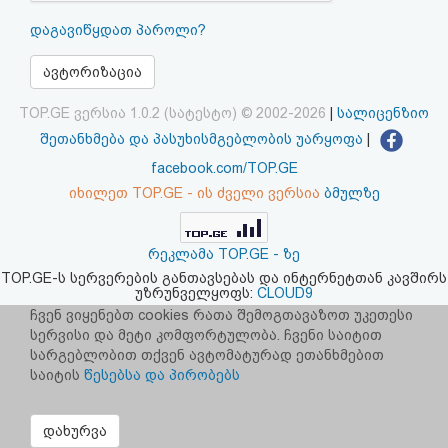
აღდგენა
დაგავიწყდათ პაროლი?
HTML
ავტორიზაცია
კოდი
TOP.GE ვერსია 1.0.2 (სატესტო) © 2002-2026
|
სალიცენზიო
შეთანხმება და პასუხისმგებლობის უარყოფა
|
სალიცენზიო
facebook.com/TOP.GE
იხილეთ TOP.GE - ის ძველი ვერსია
ბმულზე
შეთანხმება
და
რეკლამა TOP.GE - ზე
პასუხისმგებლობის
TOP.GE-ს სერვერების განთავსებას და ინტერნეტთან კავშირს
უზრუნველყოფს:
CLOUD9
უარყოფა
ჩვენ ვიყენებთ cookies რათა შემოგთავაზოთ უკეთესი
სერვისი და მეტი კომფორტულობა. ჩვენი საიტით
სარგებლობით თქვენ ავტომატურად ეთანხმებით
საიტის
წესებსა და პირობებს
დახურვა