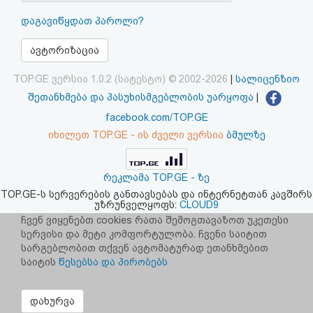
აღდგენა
დაგავიწყდათ პაროლი?
HTML
ავტორიზაცია
კოდი
TOP.GE ვერსია 1.0.2 (სატესტო) © 2002-2026
|
სალიცენზიო
შეთანხმება და პასუხისმგებლობის უარყოფა
|
სალიცენზიო
facebook.com/TOP.GE
იხილეთ TOP.GE - ის ძველი ვერსია
ბმულზე
შეთანხმება
და
რეკლამა TOP.GE - ზე
პასუხისმგებლობის
TOP.GE-ს სერვერების განთავსებას და ინტერნეტთან კავშირს
უზრუნველყოფს:
CLOUD9
უარყოფა
ჩვენ ვიყენებთ cookies რათა შემოგთავაზოთ უკეთესი
სერვისი და მეტი კომფორტულობა. ჩვენი საიტით
სარგებლობით თქვენ ავტომატურად ეთანხმებით
საიტის
წესებსა და პირობებს
დახურვა