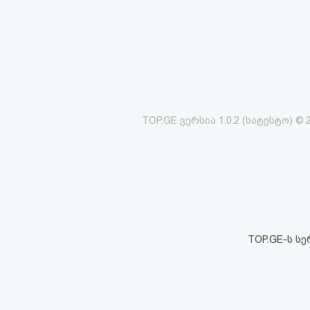
აღდგენა
HTML
კოდი
სალიცენზიო
TOP.GE ვერსია 1.0.2 (სატესტო) © 
შეთანხმება
და
პასუხისმგებლობის
უარყოფა
TOP.GE-ს ს