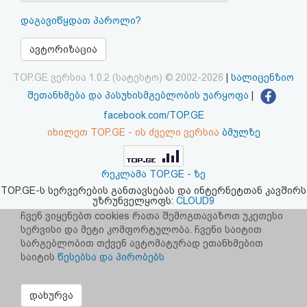
აღდგენა
დაგავიწყდათ პაროლი?
HTML
ავტორიზაცია
კოდი
TOP.GE ვერსია 1.0.2 (სატესტო) © 2002-2026
|
სალიცენზიო
შეთანხმება და პასუხისმგებლობის უარყოფა
|
სალიცენზიო
facebook.com/TOP.GE
იხილეთ TOP.GE - ის ძველი ვერსია
ბმულზე
შეთანხმება
და
რეკლამა TOP.GE - ზე
პასუხისმგებლობის
TOP.GE-ს სერვერების განთავსებას და ინტერნეტთან კავშირს
უზრუნველყოფს:
CLOUD9
უარყოფა
ჩვენ ვიყენებთ cookies რათა შემოგთავაზოთ უკეთესი
სერვისი და მეტი კომფორტულობა. ჩვენი საიტით
სარგებლობით თქვენ ავტომატურად ეთანხმებით
საიტის
წესებსა და პირობებს
დახურვა