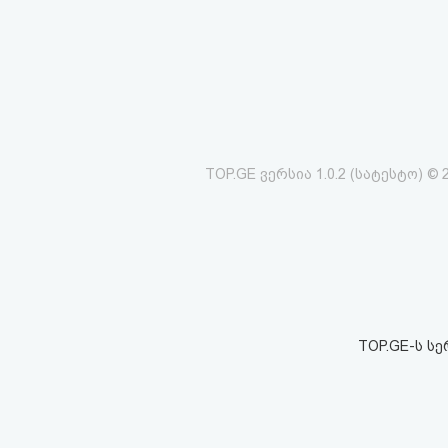
აღდგენა
HTML
კოდი
სალიცენზიო
TOP.GE ვერსია 1.0.2 (სატესტო) © 
შეთანხმება
და
პასუხისმგებლობის
უარყოფა
TOP.GE-ს ს