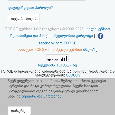
აღდგენა
დაგავიწყდათ პაროლი?
HTML
ავტორიზაცია
კოდი
TOP.GE ვერსია 1.0.2 (სატესტო) © 2002-2026
|
სალიცენზიო
შეთანხმება და პასუხისმგებლობის უარყოფა
|
სალიცენზიო
facebook.com/TOP.GE
იხილეთ TOP.GE - ის ძველი ვერსია
ბმულზე
შეთანხმება
და
რეკლამა TOP.GE - ზე
პასუხისმგებლობის
TOP.GE-ს სერვერების განთავსებას და ინტერნეტთან კავშირს
უზრუნველყოფს:
CLOUD9
უარყოფა
ჩვენ ვიყენებთ cookies რათა შემოგთავაზოთ უკეთესი
სერვისი და მეტი კომფორტულობა. ჩვენი საიტით
სარგებლობით თქვენ ავტომატურად ეთანხმებით
საიტის
წესებსა და პირობებს
დახურვა