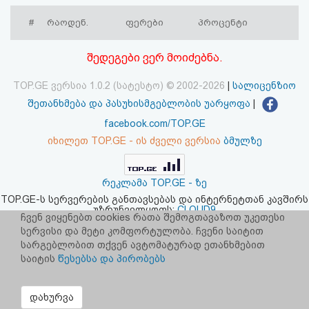
აღდგენა
#
რაოდენ.
ფერები
პროცენტი
HTML
შედეგები ვერ მოიძებნა.
კოდი
TOP.GE ვერსია 1.0.2 (სატესტო) © 2002-2026
|
სალიცენზიო
შეთანხმება და პასუხისმგებლობის უარყოფა
|
სალიცენზიო
facebook.com/TOP.GE
შეთანხმება
იხილეთ TOP.GE - ის ძველი ვერსია
ბმულზე
და
რეკლამა TOP.GE - ზე
პასუხისმგებლობის
TOP.GE-ს სერვერების განთავსებას და ინტერნეტთან კავშირს
უზრუნველყოფს:
CLOUD9
უარყოფა
ჩვენ ვიყენებთ cookies რათა შემოგთავაზოთ უკეთესი
სერვისი და მეტი კომფორტულობა. ჩვენი საიტით
სარგებლობით თქვენ ავტომატურად ეთანხმებით
საიტის
წესებსა და პირობებს
დახურვა