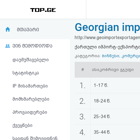
Georgian imp
რეიტინგი
მთავარი
http://www.geoimportexportagen
(მთავარი)
ვინ შემოდიოდა
ქართული იმპორტ-ექსპორტის 
ფოსტა
კატეგორია:
ბიზნესი, კომერც
დაუმუშავებელი
#
ასაკობრივი ჯგუფი
კითხვა-
სტატისტიკა
პასუხი
1.
1-17 წ.
IP მისამართები
მომხმარებლები
2.
ავტორიზაცია
18-24 წ.
პროვაიდერები
3.
რეგისტრაცია
25-34 წ.
ქვეყნები
4.
35-44 წ.
პაროლის
საიდან შემოვიდნენ,