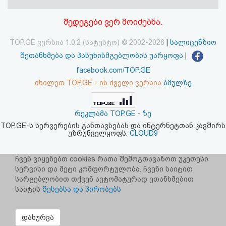
აღდგენა
შედეგები ვერ მოიძებნა.
HTML
TOP.GE ვერსია 1.0.2 (სატესტო) © 2002-2026
|
სალიცენზიო
კოდი
შეთანხმება და პასუხისმგებლობის უარყოფა
|
facebook.com/TOP.GE
სალიცენზიო
იხილეთ TOP.GE - ის ძველი ვერსია
ბმულზე
შეთანხმება
რეკლამა TOP.GE - ზე
და
TOP.GE-ს სერვერების განთავსებას და ინტერნეტთან კავშირს
უზრუნველყოფს:
CLOUD9
პასუხისმგებლობის
უარყოფა
ჩვენ ვიყენებთ cookies რათა შემოგთავაზოთ უკეთესი
სერვისი და მეტი კომფორტულობა. ჩვენი საიტით
სარგებლობით თქვენ ავტომატურად ეთანხმებით
საიტის
წესებსა და პირობებს
დახურვა