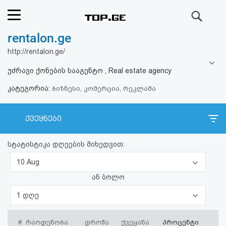
ძიება
rentalon.ge
რეიტინგი
http://rentalon.ge/
(მთავარი)
უძრავი ქონების სააგენტო , Real estate agency
კატეგორია:
ფოსტა
ბიზნესი, კომერცია, რეკლამა
კითხვა-
ქვეყნები
პასუხი
სტატისტიკა დღეების მიხედვით:
ავტორიზაცია
10 Aug
ან ბოლო
რეგისტრაცია
1 დღე
პაროლის
#
რაოდენობა
დროშა
ქვეყანა
პროცენტი