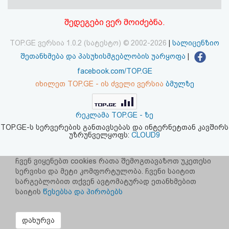
აღდგენა
შედეგები ვერ მოიძებნა.
HTML
TOP.GE ვერსია 1.0.2 (სატესტო) © 2002-2026
|
სალიცენზიო
კოდი
შეთანხმება და პასუხისმგებლობის უარყოფა
|
facebook.com/TOP.GE
სალიცენზიო
იხილეთ TOP.GE - ის ძველი ვერსია
ბმულზე
შეთანხმება
რეკლამა TOP.GE - ზე
და
TOP.GE-ს სერვერების განთავსებას და ინტერნეტთან კავშირს
უზრუნველყოფს:
CLOUD9
პასუხისმგებლობის
უარყოფა
ჩვენ ვიყენებთ cookies რათა შემოგთავაზოთ უკეთესი
სერვისი და მეტი კომფორტულობა. ჩვენი საიტით
სარგებლობით თქვენ ავტომატურად ეთანხმებით
საიტის
წესებსა და პირობებს
დახურვა