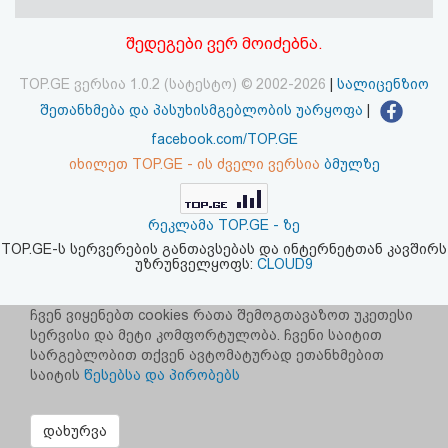
აღდგენა
შედეგები ვერ მოიძებნა.
HTML
TOP.GE ვერსია 1.0.2 (სატესტო) © 2002-2026
|
სალიცენზიო
კოდი
შეთანხმება და პასუხისმგებლობის უარყოფა
|
facebook.com/TOP.GE
სალიცენზიო
იხილეთ TOP.GE - ის ძველი ვერსია
ბმულზე
შეთანხმება
რეკლამა TOP.GE - ზე
და
TOP.GE-ს სერვერების განთავსებას და ინტერნეტთან კავშირს
უზრუნველყოფს:
CLOUD9
პასუხისმგებლობის
უარყოფა
ჩვენ ვიყენებთ cookies რათა შემოგთავაზოთ უკეთესი
სერვისი და მეტი კომფორტულობა. ჩვენი საიტით
სარგებლობით თქვენ ავტომატურად ეთანხმებით
საიტის
წესებსა და პირობებს
დახურვა