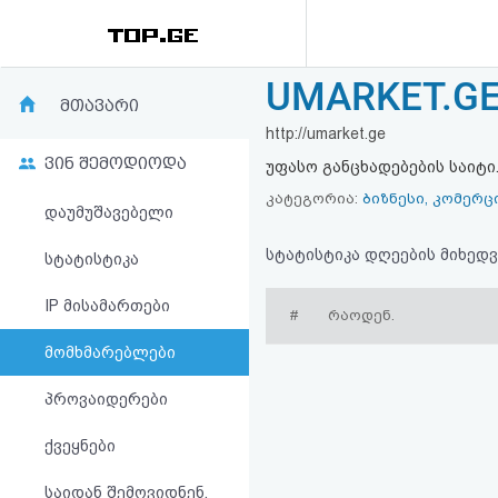
UMARKET.GE 
რეიტინგი
მთავარი
http://umarket.ge
(მთავარი)
ვინ შემოდიოდა
უფასო განცხადებების საიტი
ფოსტა
კატეგორია:
ბიზნესი, კომერც
დაუმუშავებელი
კითხვა-
სტატისტიკა დღეების მიხედვ
სტატისტიკა
პასუხი
IP მისამართები
#
რაოდენ.
მომხმარებლები
ავტორიზაცია
პროვაიდერები
რეგისტრაცია
ქვეყნები
პაროლის
საიდან შემოვიდნენ,