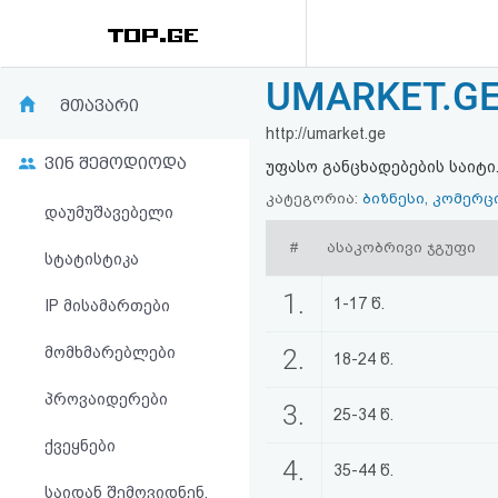
UMARKET.GE 
რეიტინგი
მთავარი
http://umarket.ge
(მთავარი)
ვინ შემოდიოდა
უფასო განცხადებების საიტი
ფოსტა
კატეგორია:
ბიზნესი, კომერც
დაუმუშავებელი
#
ასაკობრივი ჯგუფი
კითხვა-
სტატისტიკა
პასუხი
1.
1-17 წ.
IP მისამართები
მომხმარებლები
2.
ავტორიზაცია
18-24 წ.
პროვაიდერები
3.
რეგისტრაცია
25-34 წ.
ქვეყნები
4.
35-44 წ.
პაროლის
საიდან შემოვიდნენ,