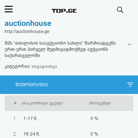
ძიება
auctionhouse
რეიტინგი
http://auctionhouse.ge
(მთავარი)
შპს “თბილისის სააუქციონო სახლი” წარმოადგენს
ერთ-ერთ პირველ მუდმივადმოქმედ აუქციონს
ფოსტა
საქართველოში.
კატეგორია:
სხვადასხვა
კითხვა-
პასუხი
დემოგრაფია
ავტორიზაცია
#
ასაკობრივი ჯგუფი
პროცენტი
რეგისტრაცია
1.
1-17 წ.
0 %
პაროლის
2.
18-24 წ.
0 %