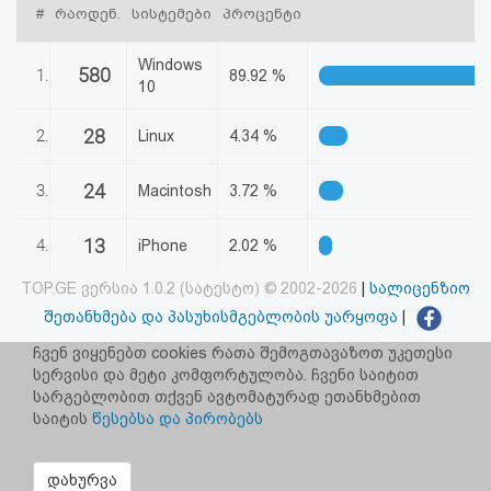
#
რაოდენ.
სისტემები
პროცენტი
აღდგენა
Windows
580
HTML
1.
89.92 %
10
კოდი
28
2.
Linux
4.34 %
სალიცენზიო
24
3.
Macintosh
3.72 %
შეთანხმება
13
4.
iPhone
2.02 %
და
TOP.GE ვერსია 1.0.2 (სატესტო) © 2002-2026
|
სალიცენზიო
პასუხისმგებლობის
შეთანხმება და პასუხისმგებლობის უარყოფა
|
უარყოფა
facebook.com/TOP.GE
ჩვენ ვიყენებთ cookies რათა შემოგთავაზოთ უკეთესი
სერვისი და მეტი კომფორტულობა. ჩვენი საიტით
იხილეთ TOP.GE - ის ძველი ვერსია
ბმულზე
სარგებლობით თქვენ ავტომატურად ეთანხმებით
საიტის
წესებსა და პირობებს
რეკლამა TOP.GE - ზე
TOP.GE-ს სერვერების განთავსებას და ინტერნეტთან კავშირს
დახურვა
უზრუნველყოფს:
CLOUD9