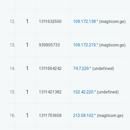
1
12.
1311632500
109.172.138.*
(magticom.ge)
1
13.
939905733
109.172.219.*
(magticom.ge)
1
14.
1311664242
74.7.229.*
(undefined)
1
15.
1311421382
152.42.220.*
(undefined)
1
16.
1311703658
212.58.102.*
(magticom.ge)