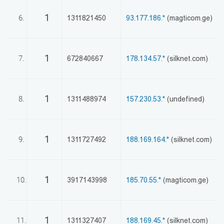
1
6.
1311821450
93.177.186.*
(magticom.ge)
1
7.
672840667
178.134.57.*
(silknet.com)
1
8.
1311488974
157.230.53.*
(undefined)
1
9.
1311727492
188.169.164.*
(silknet.com)
1
10.
3917143998
185.70.55.*
(magticom.ge)
1
11.
1311327407
188.169.45.*
(silknet.com)