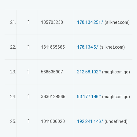
1
21.
135703238
178.134.251.*
(silknet.com)
1
22.
1311865665
178.134.5.*
(silknet.com)
1
23.
568535907
212.58.102.*
(magticom.ge)
1
24.
3430124865
93.177.146.*
(magticom.ge)
1
25.
1311806023
192.241.146.*
(undefined)