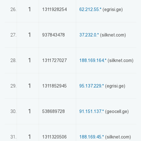
1
26.
1311928254
62.212.55.*
(egrisi.ge)
1
27.
937843478
37.232.0.*
(silknet.com)
1
28.
1311727027
188.169.164.*
(silknet.com)
1
29.
1311852945
95.137.229.*
(egrisi.ge)
1
30.
538689728
91.151.137.*
(geocell.ge)
1
31.
1311320506
188.169.45.*
(silknet.com)