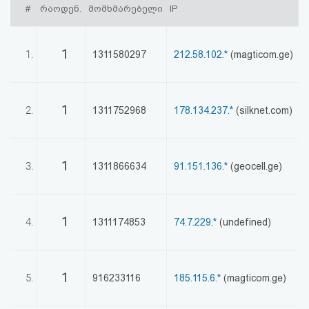
#
რაოდენ.
მომხმარებელი
IP
ქ
აღდგენა
HTML
1
1.
1311580297
212.58.102.*
(magticom.ge)
კოდი
სალიცენზიო
1
2.
1311752968
178.134.237.*
(silknet.com)
შეთანხმება
და
1
3.
1311866634
91.151.136.*
(geocell.ge)
პასუხისმგებლობის
უარყოფა
1
4.
1311174853
74.7.229.*
(undefined)
1
5.
916233116
185.115.6.*
(magticom.ge)