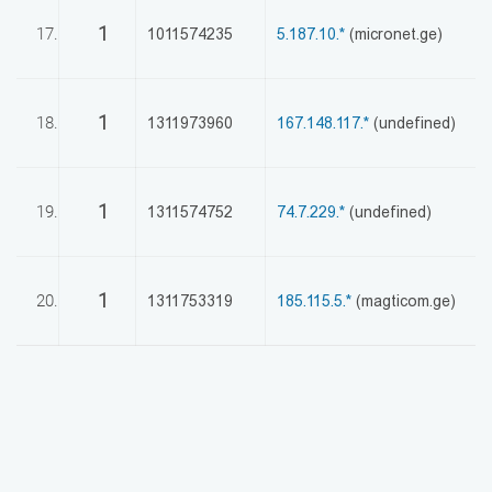
1
17.
1011574235
5.187.10.*
(micronet.ge)
1
18.
1311973960
167.148.117.*
(undefined)
1
19.
1311574752
74.7.229.*
(undefined)
1
20.
1311753319
185.115.5.*
(magticom.ge)