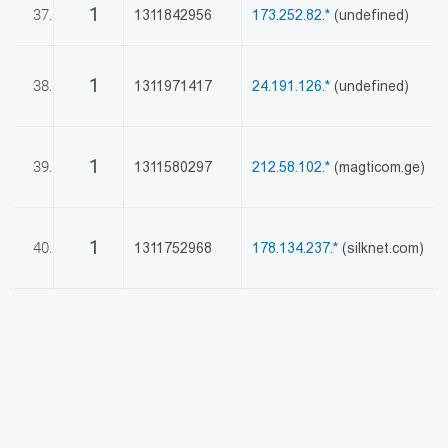
1
37.
1311842956
173.252.82.*
(undefined)
1
38.
1311971417
24.191.126.*
(undefined)
1
39.
1311580297
212.58.102.*
(magticom.ge)
1
40.
1311752968
178.134.237.*
(silknet.com)