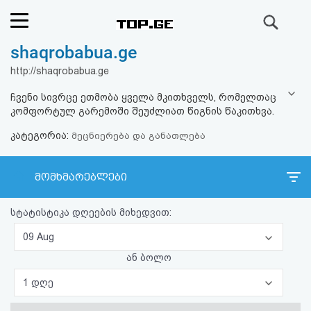
ძიება
shaqrobabua.ge
რეიტინგი
http://shaqrobabua.ge
(მთავარი)
ჩვენი სივრცე ეთმობა ყველა მკითხველს, რომელთაც
კომფორტულ გარემოში შეუძლიათ წიგნის წაკითხვა.
ფოსტა
კატეგორია:
მეცნიერება და განათლება
კითხვა-
მომხმარებლები
პასუხი
სტატისტიკა დღეების მიხედვით:
ავტორიზაცია
09 Aug
რეგისტრაცია
ან ბოლო
1 დღე
პაროლის