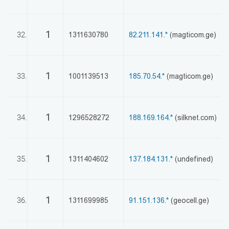
1
32.
1311630780
82.211.141.*
(magticom.ge)
1
33.
1001139513
185.70.54.*
(magticom.ge)
1
34.
1296528272
188.169.164.*
(silknet.com)
1
35.
1311404602
137.184.131.*
(undefined)
1
36.
1311699985
91.151.136.*
(geocell.ge)