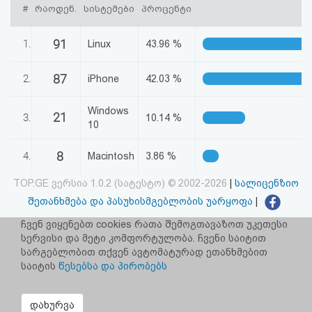
#
რაოდენ.
სისტემები
პროცენტი
აღდგენა
91
1.
Linux
43.96 %
HTML
კოდი
87
2.
iPhone
42.03 %
სალიცენზიო
Windows
21
3.
10.14 %
10
შეთანხმება
8
4.
Macintosh
3.86 %
და
TOP.GE ვერსია 1.0.2 (სატესტო) © 2002-2026
|
სალიცენზიო
პასუხისმგებლობის
შეთანხმება და პასუხისმგებლობის უარყოფა
|
უარყოფა
facebook.com/TOP.GE
ჩვენ ვიყენებთ cookies რათა შემოგთავაზოთ უკეთესი
სერვისი და მეტი კომფორტულობა. ჩვენი საიტით
იხილეთ TOP.GE - ის ძველი ვერსია
ბმულზე
სარგებლობით თქვენ ავტომატურად ეთანხმებით
საიტის
წესებსა და პირობებს
რეკლამა TOP.GE - ზე
TOP.GE-ს სერვერების განთავსებას და ინტერნეტთან კავშირს
დახურვა
უზრუნველყოფს:
CLOUD9