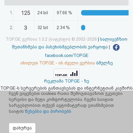
აღდგენა
125
1.
24 bit
97.66 %
HTML
3
2.
32 bit
2.34 %
კოდი
TOP.GE ვერსია 1.0.2 (სატესტო) © 2002-2026
|
სალიცენზიო
სალიცენზიო
შეთანხმება და პასუხისმგებლობის უარყოფა
|
facebook.com/TOP.GE
შეთანხმება
იხილეთ TOP.GE - ის ძველი ვერსია
ბმულზე
და
პასუხისმგებლობის
რეკლამა TOP.GE - ზე
TOP.GE-ს სერვერების განთავსებას და ინტერნეტთან კავშირს
უარყოფა
უზრუნველყოფს:
CLOUD9
ჩვენ ვიყენებთ cookies რათა შემოგთავაზოთ უკეთესი
სერვისი და მეტი კომფორტულობა. ჩვენი საიტით
სარგებლობით თქვენ ავტომატურად ეთანხმებით
საიტის
წესებსა და პირობებს
დახურვა