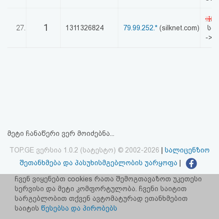
1
27.
1311326824
79.99.252.*
(silknet.com)
სა
->
მეტი ჩანაწერი ვერ მოიძებნა...
TOP.GE ვერსია 1.0.2 (სატესტო) © 2002-2026
|
სალიცენზიო
შეთანხმება და პასუხისმგებლობის უარყოფა
|
facebook.com/TOP.GE
ჩვენ ვიყენებთ cookies რათა შემოგთავაზოთ უკეთესი
სერვისი და მეტი კომფორტულობა. ჩვენი საიტით
იხილეთ TOP.GE - ის ძველი ვერსია
ბმულზე
სარგებლობით თქვენ ავტომატურად ეთანხმებით
საიტის
წესებსა და პირობებს