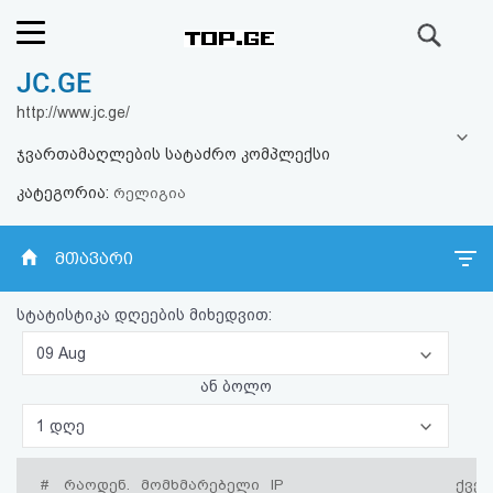
ძიება
JC.GE
რეიტინგი
http://www.jc.ge/
(მთავარი)
ჯვართამაღლების სატაძრო კომპლექსი
კატეგორია:
ფოსტა
რელიგია
კითხვა-
მთავარი
პასუხი
სტატისტიკა დღეების მიხედვით:
ავტორიზაცია
09 Aug
ან ბოლო
რეგისტრაცია
1 დღე
პაროლის
#
რაოდენ.
მომხმარებელი
IP
ქვეყ