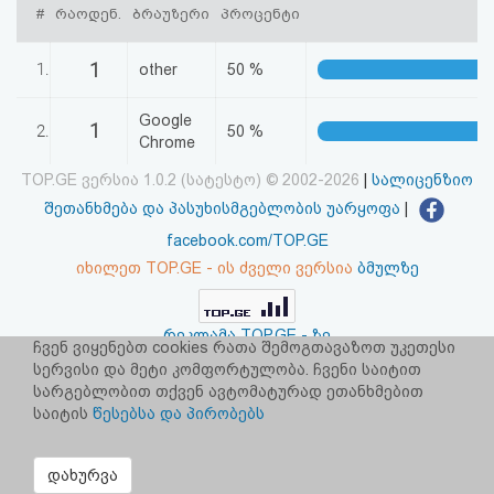
#
რაოდენ.
ბრაუზერი
პროცენტი
აღდგენა
1
1.
other
50 %
HTML
კოდი
Google
1
2.
50 %
Chrome
სალიცენზიო
TOP.GE ვერსია 1.0.2 (სატესტო) © 2002-2026
|
სალიცენზიო
შეთანხმება და პასუხისმგებლობის უარყოფა
|
შეთანხმება
facebook.com/TOP.GE
და
იხილეთ TOP.GE - ის ძველი ვერსია
ბმულზე
პასუხისმგებლობის
უარყოფა
რეკლამა TOP.GE - ზე
ჩვენ ვიყენებთ cookies რათა შემოგთავაზოთ უკეთესი
TOP.GE-ს სერვერების განთავსებას და ინტერნეტთან კავშირს
სერვისი და მეტი კომფორტულობა. ჩვენი საიტით
უზრუნველყოფს:
CLOUD9
სარგებლობით თქვენ ავტომატურად ეთანხმებით
საიტის
წესებსა და პირობებს
დახურვა