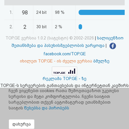
აღდგენა
98
1.
24 bit
98 %
HTML
2
2.
30 bit
2 %
კოდი
TOP.GE ვერსია 1.0.2 (სატესტო) © 2002-2026
|
სალიცენზიო
სალიცენზიო
შეთანხმება და პასუხისმგებლობის უარყოფა
|
facebook.com/TOP.GE
შეთანხმება
იხილეთ TOP.GE - ის ძველი ვერსია
ბმულზე
და
პასუხისმგებლობის
რეკლამა TOP.GE - ზე
TOP.GE-ს სერვერების განთავსებას და ინტერნეტთან კავშირს
უარყოფა
უზრუნველყოფს:
CLOUD9
ჩვენ ვიყენებთ cookies რათა შემოგთავაზოთ უკეთესი
სერვისი და მეტი კომფორტულობა. ჩვენი საიტით
სარგებლობით თქვენ ავტომატურად ეთანხმებით
საიტის
წესებსა და პირობებს
დახურვა