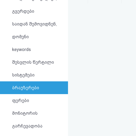
აღდგენა
გვერდები
HTML
საიდან შემოვიდნენ,
კოდი
დომენი
სალიცენზიო
keywords
შეთანხმება
შესვლის წერტილი
და
სისტემები
პასუხისმგებლობის
ბრაუზერები
უარყოფა
ფერები
მონიტორის
გარჩევადობა