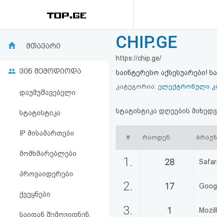
CHIP.GE
რეიტინგი
მთავარი
https://chip.ge/
(მთავარი)
ვინ შემოდიოდა
საინტერესო აქსესუარები! ს
ფოსტა
კატეგორია:
ელექტრონული კ
დაუმუშავებელი
კითხვა-
სტატისტიკა დღეების მიხედვ
სტატისტიკა
პასუხი
IP მისამართები
#
რაოდენ.
ბრაუ
მომხმარებლები
ავტორიზაცია
1.
28
Safar
პროვაიდერები
რეგისტრაცია
2.
17
Goog
ქვეყნები
პაროლის
3.
1
Mozil
საიდან შემოვიდნენ,