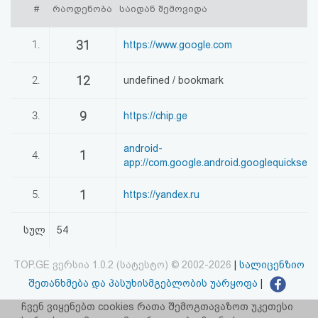
#
რაოდენობა
საიდან შემოვიდა
აღდგენა
31
1.
https://www.google.com
HTML
კოდი
12
2.
undefined / bookmark
სალიცენზიო
9
3.
https://chip.ge
შეთანხმება
android-
1
4.
app://com.google.android.googlequicksea
და
პასუხისმგებლობის
1
5.
https://yandex.ru
უარყოფა
სულ
54
TOP.GE ვერსია 1.0.2 (სატესტო) © 2002-2026
|
სალიცენზიო
შეთანხმება და პასუხისმგებლობის უარყოფა
|
facebook.com/TOP.GE
ჩვენ ვიყენებთ cookies რათა შემოგთავაზოთ უკეთესი