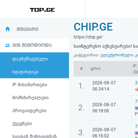
CHIP.GE
რეიტინგი
მთავარი
https://chip.ge/
(მთავარი)
ვინ შემოდიოდა
საინტერესო აქსესუარები! ს
ფოსტა
კატეგორია:
ელექტრონული კ
დაუმუშავებელი
IP
#
დრო
კითხვა-
ქვ
სტატისტიკა
პასუხი
2026-08-07
3
1.
IP მისამართები
06:34:14
მომხმარებლები
ავტორიზაცია
7
2026-08-07
2.
პროვაიდერები
06:18:06
P
რეგისტრაცია
ქვეყნები
7
2026-08-07
პაროლის
3.
06:16:02
საიდან შემოვიდნენ,