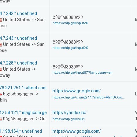
oway
4.7.242.* undefined
გაურკვეველი
United States -> San
https://chip.ge/input20
ose
4.7.243.* undefined
გაურკვეველი
United States -> San
https://chip.ge/input20
ose
4.7.228.* undefined
გაურკვეველი
United States ->
https://chip.ge/input67?language=en
oway
76.221.251.* silknet.com
https://www.google.com/
საქართველო ->
https://chip.ge/charg211?srsltid=AfmBOoo...
bilisi
12.58.121.* magticom.ge
https://yandex.ru/
საქართველო -> Oni
https://chip.ge/col31
1.198.164.* undefined
https://www.google.com/