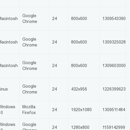
Google
Macintosh
24
800x600
1309543390
Chrome
Google
Macintosh
24
800x600
1309325028
Chrome
Google
Macintosh
24
800x600
1309603000
Chrome
Google
Linux
24
432x956
1226399623
Chrome
Windows
Mozilla
24
1920x1080
1309511484
10
Firefox
Windows
Google
24
1280x800
1159142999