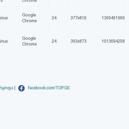
10
Chrome
Google
Linux
24
377x816
1309461969
Chrome
Google
Linux
24
393x873
1013694258
Chrome
არყოფა
|
facebook.com/TOP.GE