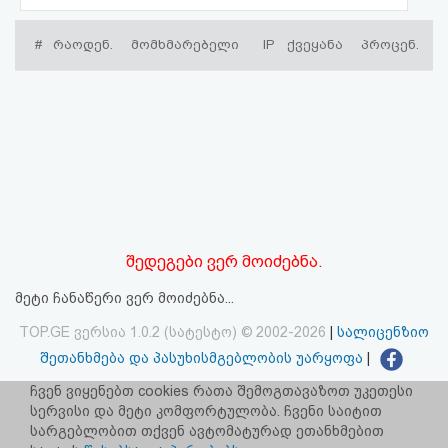
აღდგენა
#
რაოდენ.
მომხმარებელი
IP
ქვეყანა
პროცენ.
HTML
კოდი
სალიცენზიო
შეთანხმება
და
შედეგები ვერ მოიძებნა.
პასუხისმგებლობის
მეტი ჩანაწერი ვერ მოიძებნა...
უარყოფა
TOP.GE ვერსია 1.0.2 (სატესტო) © 2002-2026
|
სალიცენზიო
შეთანხმება და პასუხისმგებლობის უარყოფა
|
facebook.com/TOP.GE
ჩვენ ვიყენებთ cookies რათა შემოგთავაზოთ უკეთესი
სერვისი და მეტი კომფორტულობა. ჩვენი საიტით
იხილეთ TOP.GE - ის ძველი ვერსია
ბმულზე
სარგებლობით თქვენ ავტომატურად ეთანხმებით