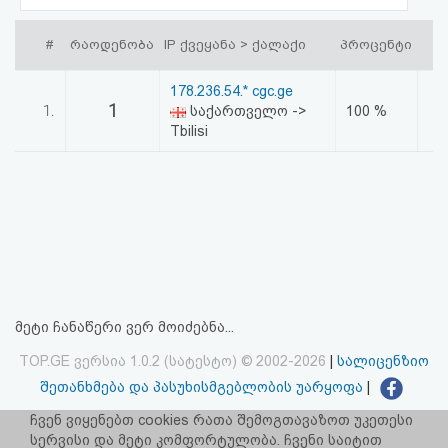
აღდგენა
#
რაოდენობა
IP ქვეყანა > ქალაქი
პროცენტი
HTML
178.236.54.* cgc.ge
კოდი
1
1.
საქართველო ->
100 %
Tbilisi
სალიცენზიო
შეთანხმება
და
პასუხისმგებლობის
უარყოფა
მეტი ჩანაწერი ვერ მოიძებნა...
TOP.GE ვერსია 1.0.2 (სატესტო) © 2002-2026
|
სალიცენზიო
შეთანხმება და პასუხისმგებლობის უარყოფა
|
facebook.com/TOP.GE
ჩვენ ვიყენებთ cookies რათა შემოგთავაზოთ უკეთესი
სერვისი და მეტი კომფორტულობა. ჩვენი საიტით
იხილეთ TOP.GE - ის ძველი ვერსია
ბმულზე