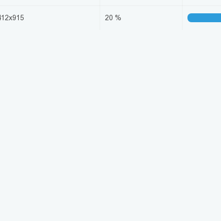
412x915
20 %