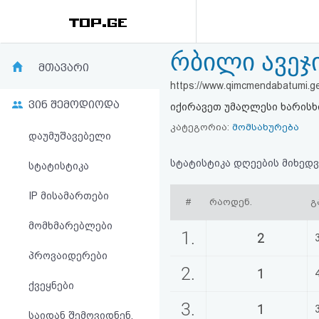
რბილი ავეჯი
რეიტინგი
მთავარი
https://www.qimcmendabatumi.g
(მთავარი)
ვინ შემოდიოდა
იქირავეთ უმაღლესი ხარისხ
ფოსტა
კატეგორია:
მომსახურება
დაუმუშავებელი
კითხვა-
სტატისტიკა დღეების მიხედვ
სტატისტიკა
პასუხი
IP მისამართები
#
რაოდენ.
გ
მომხმარებლები
ავტორიზაცია
1.
2
პროვაიდერები
რეგისტრაცია
2.
1
ქვეყნები
პაროლის
3.
1
საიდან შემოვიდნენ,