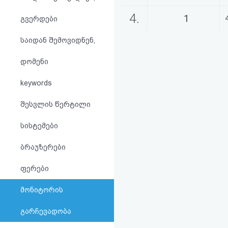
აღდგენა
4.
1
გვერდები
HTML
საიდან შემოვიდნენ,
კოდი
დომენი
სალიცენზიო
keywords
შეთანხმება
შესვლის წერტილი
და
სისტემები
პასუხისმგებლობის
ბრაუზერები
უარყოფა
ფერები
მონიტორის
გარჩევადობა