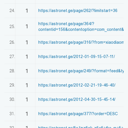
1
24.
https://astronet.ge/page/262/?limitstart=36
https://astronet.ge/page/364/?
1
25.
contentid=156&contentoption=com_content&op
1
26.
https://astronet.ge/page/316/?from=xiaodiaom
1
27.
https://astronet.ge/2012-01-09-15-07-11/
1
28.
https://astronet.ge/page/249/?format=feed&ty
1
29.
https://astronet.ge/2012-02-21-19-46-40/
1
30.
https://astronet.ge/2012-04-30-15-45-14/
1
31.
https://astronet.ge/page/377/?order=DESC
32.
https://astronet.ge/ნეპტუნის-უჩინარი-თანამგ