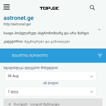
ძიება
astronet.ge
რეიტინგი
http://astronet.ge/
(მთავარი)
საიტი პოპულარულ ასტრონომიაზე და არა მარტო
კატეგორია:
ფოსტა
მეცნიერება და განათლება
კითხვა-
შესვლის წერტილი
პასუხი
სტატისტიკა დღეების მიხედვით:
ავტორიზაცია
06 Aug
ან ბოლო
რეგისტრაცია
1 დღე
პაროლის
#
რაოდენ.
საიდან შემოვიდა