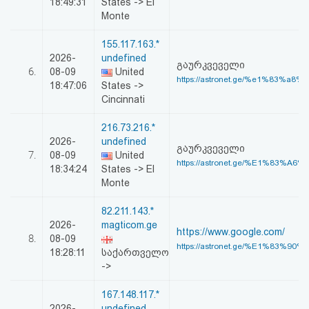
18:49:31
States -> El
Monte
155.117.163.*
2026-
undefined
გაურკვეველი
6.
08-09
United
https://astronet.ge/%e1%83%a8%
18:47:06
States ->
Cincinnati
216.73.216.*
2026-
undefined
გაურკვეველი
7.
08-09
United
https://astronet.ge/%E1%83%A6
18:34:24
States -> El
Monte
82.211.143.*
2026-
magticom.ge
https://www.google.com/
8.
08-09
https://astronet.ge/%E1%83%90
18:28:11
საქართველო
->
167.148.117.*
2026-
undefined