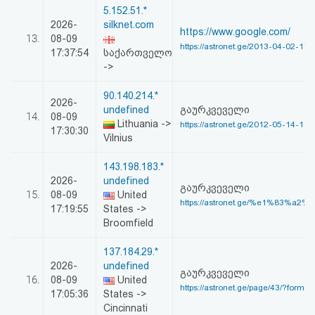
5.152.51.*
2026-
silknet.com
https://www.google.com/
13.
08-09
https://astronet.ge/2013-04-02-17-
17:37:54
საქართველო
->
90.140.214.*
2026-
undefined
გაურკვეველი
14.
08-09
Lithuania ->
https://astronet.ge/2012-05-14-10-
17:30:30
Vilnius
143.198.183.*
2026-
undefined
გაურკვეველი
15.
08-09
United
https://astronet.ge/%e1%83%a2%
17:19:55
States ->
Broomfield
137.184.29.*
2026-
undefined
გაურკვეველი
16.
08-09
United
https://astronet.ge/page/43/?format=
17:05:36
States ->
Cincinnati