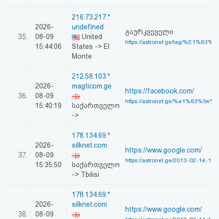
216.73.217.*
2026-
undefined
გაურკვეველი
35.
08-09
United
https://astronet.ge/tag/%E1%83%
15:44:06
States -> El
Monte
212.58.103.*
2026-
magticom.ge
https://facebook.com/
36.
08-09
https://astronet.ge/%e1%83%9e%
15:40:19
საქართველო
->
178.134.69.*
2026-
silknet.com
https://www.google.com/
37.
08-09
https://astronet.ge/2013-02-14-18-
15:35:50
საქართველო
-> Tbilisi
178.134.69.*
2026-
silknet.com
https://www.google.com/
38.
08-09