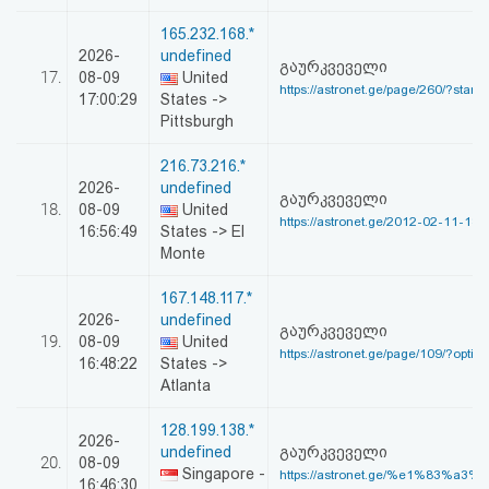
165.232.168.*
2026-
undefined
გაურკვეველი
17.
08-09
United
https://astronet.ge/page/260/?start
17:00:29
States ->
Pittsburgh
216.73.216.*
2026-
undefined
გაურკვეველი
18.
08-09
United
https://astronet.ge/2012-02-11-18-
16:56:49
States -> El
Monte
167.148.117.*
2026-
undefined
გაურკვეველი
19.
08-09
United
https://astronet.ge/page/109/?optio
16:48:22
States ->
Atlanta
128.199.138.*
2026-
undefined
გაურკვეველი
20.
08-09
Singapore -
https://astronet.ge/%e1%83%a3%
16:46:30