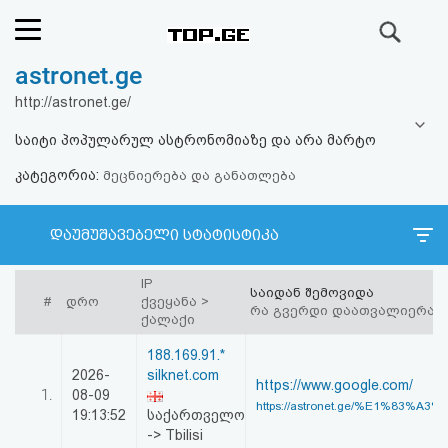
ძიება
astronet.ge
რეიტინგი
http://astronet.ge/
(მთავარი)
საიტი პოპულარულ ასტრონომიაზე და არა მარტო
კატეგორია:
ფოსტა
მეცნიერება და განათლება
კითხვა-
დაუმუშავებელი სტატისტიკა
პასუხი
IP
საიდან შემოვიდა
#
დრო
ქვეყანა >
რა გვერდი დაათვალიერა
ავტორიზაცია
ქალაქი
188.169.91.*
რეგისტრაცია
2026-
silknet.com
https://www.google.com/
1.
08-09
https://astronet.ge/%E1%83%A3
19:13:52
საქართველო
პაროლის
-> Tbilisi