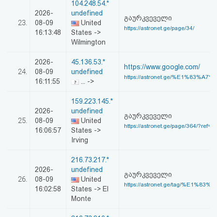
104.248.54.*
2026-
undefined
გაურკვეველი
23.
08-09
United
https://astronet.ge/page/34/
16:13:48
States ->
Wilmington
2026-
45.136.53.*
https://www.google.com/
24.
08-09
undefined
https://astronet.ge/%E1%83%A7
16:11:55
... ->
159.223.145.*
2026-
undefined
გაურკვეველი
25.
08-09
United
https://astronet.ge/page/364/?ref=x
16:06:57
States ->
Irving
216.73.217.*
2026-
undefined
გაურკვეველი
26.
08-09
United
https://astronet.ge/tag/%E1%83%
16:02:58
States -> El
Monte