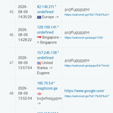
2026-
82.145.211.*
გაურკვეველი
45.
08-09
undefined
https://astronet.ge/%E1%83%A1
14:35:29
Europe ->
128.199.141.*
2026-
undefined
გაურკვეველი
46.
08-09
Singapore -
https://astronet.ge/page/100/
14:28:22
> Singapore
157.245.138.*
2026-
undefined
გაურკვეველი
47.
08-09
United
https://astronet.ge/page/54/?limitstar
13:57:04
States ->
Eugene
185.70.54.*
2026-
magticom.ge
https://www.google.com/
48.
08-09
https://astronet.ge/%E1%83%A7
13:52:04
საქართველო
->