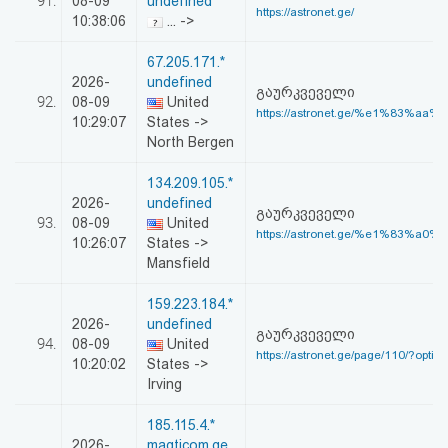
91.
08-09
undefined
https://astronet.ge/
10:38:06
... ->
67.205.171.*
2026-
undefined
გაურკვეველი
92.
08-09
United
https://astronet.ge/%e1%83%aa%
10:29:07
States ->
North Bergen
134.209.105.*
2026-
undefined
გაურკვეველი
93.
08-09
United
https://astronet.ge/%e1%83%a0%
10:26:07
States ->
Mansfield
159.223.184.*
2026-
undefined
გაურკვეველი
94.
08-09
United
https://astronet.ge/page/110/?optio
10:20:02
States ->
Irving
185.115.4.*
2026-
magticom.ge