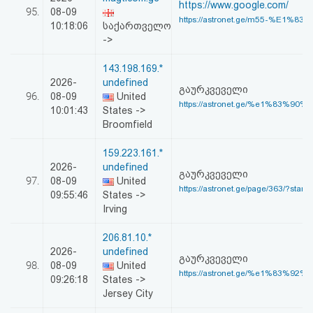
https://www.google.com/
95.
08-09
https://astronet.ge/m55-%E1%83
10:18:06
საქართველო
->
143.198.169.*
2026-
undefined
გაურკვეველი
96.
08-09
United
https://astronet.ge/%e1%83%90%
10:01:43
States ->
Broomfield
159.223.161.*
2026-
undefined
გაურკვეველი
97.
08-09
United
https://astronet.ge/page/363/?start
09:55:46
States ->
Irving
206.81.10.*
2026-
undefined
გაურკვეველი
98.
08-09
United
https://astronet.ge/%e1%83%92%
09:26:18
States ->
Jersey City