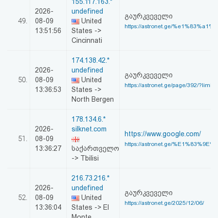
155.117.163.*
2026-
undefined
გაურკვეველი
49.
08-09
United
https://astronet.ge/%e1%83%a1%
13:51:56
States ->
Cincinnati
174.138.42.*
2026-
undefined
გაურკვეველი
50.
08-09
United
https://astronet.ge/page/392/?limitsta
13:36:53
States ->
North Bergen
178.134.6.*
2026-
silknet.com
https://www.google.com/
51.
08-09
https://astronet.ge/%E1%83%9E
13:36:27
საქართველო
-> Tbilisi
216.73.216.*
2026-
undefined
გაურკვეველი
52.
08-09
United
https://astronet.ge/2025/12/06/
13:36:04
States -> El
Monte