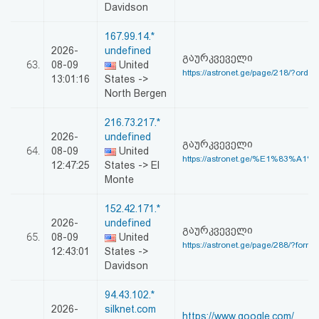
Davidson
167.99.14.*
2026-
undefined
გაურკვეველი
63.
08-09
United
https://astronet.ge/page/218/?orde
13:01:16
States ->
North Bergen
216.73.217.*
2026-
undefined
გაურკვეველი
64.
08-09
United
https://astronet.ge/%E1%83%A1
12:47:25
States -> El
Monte
152.42.171.*
2026-
undefined
გაურკვეველი
65.
08-09
United
https://astronet.ge/page/288/?format
12:43:01
States ->
Davidson
94.43.102.*
2026-
silknet.com
https://www.google.com/