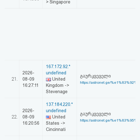
> Singapore
167.172.92.*
2026-
undefined
გაურკვეველი
21.
08-09
United
https://astronet.ge/%e1%83%92%
16:27:11
Kingdom ->
Stevenage
137.184.220.*
2026-
undefined
გაურკვეველი
22.
08-09
United
https://astronet.ge/%e1%83%95%
16:20:56
States ->
Cincinnati