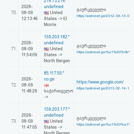
216.73.216.*
2026-
undefined
გაურკვეველი
70.
08-09
United
https://astronet.ge/2012-09-13-03-
12:13:46
States -> El
Monte
159.203.182.*
2026-
undefined
გაურკვეველი
71.
08-09
United
https://astronet.ge/%e1%83%9b%
11:54:09
States ->
North Bergen
85.117.55.*
2026-
co.ge
https://www.google.com/
72.
08-09
https://astronet.ge/2013-02-14-18-
11:48:29
საქართველო
->
159.203.177.*
2026-
undefined
გაურკვეველი
73.
08-09
United
https://astronet.ge/%e1%83%a1%
11:47:05
States ->
North Bergen