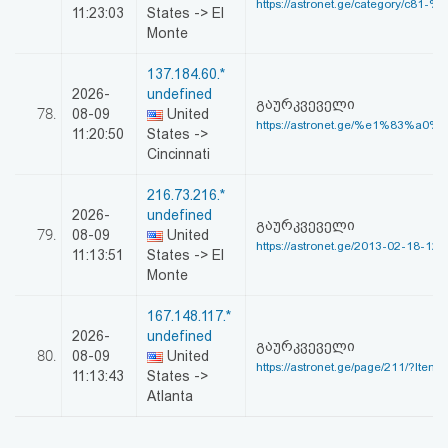
https://astronet.ge/category/c81-
11:23:03
States -> El
Monte
137.184.60.*
2026-
undefined
გაურკვეველი
78.
08-09
United
https://astronet.ge/%e1%83%a0%
11:20:50
States ->
Cincinnati
216.73.216.*
2026-
undefined
გაურკვეველი
79.
08-09
United
https://astronet.ge/2013-02-18-12-
11:13:51
States -> El
Monte
167.148.117.*
2026-
undefined
გაურკვეველი
80.
08-09
United
https://astronet.ge/page/211/?Itemi
11:13:43
States ->
Atlanta