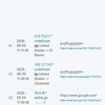
216.73.217.*
2026-
undefined
გაურკვეველი
81.
08-09
United
https://astronet.ge/%E1%83%93
11:11:05
States -> El
Monte
155.117.163.*
2026-
undefined
გაურკვეველი
82.
08-09
United
https://astronet.ge/page/176/?limitsta
11:09:45
States ->
Cincinnati
2026-
45.9.46.*
https://www.google.com/
83.
08-09
airlink.ge
https://astronet.ge/%E1%83%A0
11:09:36
... ->