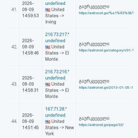
2026-
undefined
გაურკვეველი
41.
08-09
United
https://astronet.ge/%e1%83%9b%
14:59:53
States ->
Irving
216.73.217.*
2026-
undefined
გაურკვეველი
42.
08-09
United
https://astronet.ge/category/c91-
14:58:46
States -> El
Monte
216.73.216.*
2026-
undefined
გაურკვეველი
43.
08-09
United
https://astronet.ge/2013-01-05-18-
14:58:31
States -> El
Monte
167.71.28.*
2026-
undefined
გაურკვეველი
44.
08-09
United
https://astronet.ge/page/32/
14:51:45
States -> New
York