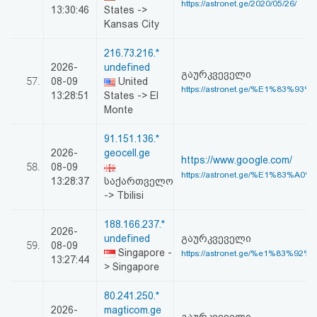
https://astronet.ge/2020/05/26/
13:30:46
States ->
Kansas City
216.73.216.*
2026-
undefined
გაურკვეველი
57.
08-09
United
https://astronet.ge/%E1%83%93
13:28:51
States -> El
Monte
91.151.136.*
2026-
geocell.ge
https://www.google.com/
58.
08-09
https://astronet.ge/%E1%83%A0
13:28:37
საქართველო
-> Tbilisi
188.166.237.*
2026-
undefined
გაურკვეველი
59.
08-09
Singapore -
https://astronet.ge/%e1%83%92%
13:27:44
> Singapore
80.241.250.*
2026-
magticom.ge