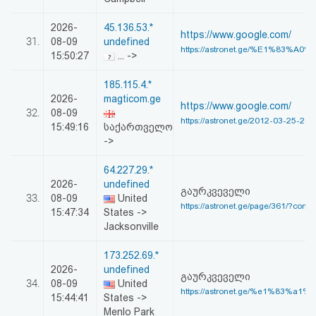
2026-
45.136.53.*
https://www.google.com/
31.
08-09
undefined
https://astronet.ge/%E1%83%A0
15:50:27
... ->
185.115.4.*
2026-
magticom.ge
https://www.google.com/
32.
08-09
https://astronet.ge/2012-03-25-20-
15:49:16
საქართველო
->
64.227.29.*
2026-
undefined
გაურკვეველი
33.
08-09
United
https://astronet.ge/page/361/?conten
15:47:34
States ->
Jacksonville
173.252.69.*
2026-
undefined
გაურკვეველი
34.
08-09
United
https://astronet.ge/%e1%83%a1%
15:44:41
States ->
Menlo Park