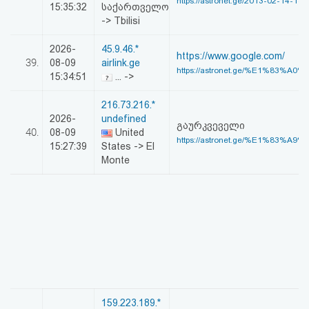
https://astronet.ge/2013-02-14-18-
15:35:32
საქართველო
-> Tbilisi
2026-
45.9.46.*
https://www.google.com/
39.
08-09
airlink.ge
https://astronet.ge/%E1%83%A0
15:34:51
... ->
216.73.216.*
2026-
undefined
გაურკვეველი
40.
08-09
United
https://astronet.ge/%E1%83%A9
15:27:39
States -> El
Monte
159.223.189.*