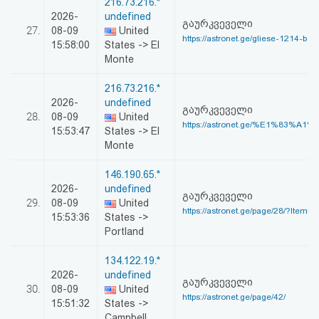
216.73.216.*
2026-
undefined
გაურკვეველი
27.
08-09
United
https://astronet.ge/gliese-1214-b-
15:58:00
States -> El
Monte
216.73.216.*
2026-
undefined
გაურკვეველი
28.
08-09
United
https://astronet.ge/%E1%83%A1
15:53:47
States -> El
Monte
146.190.65.*
2026-
undefined
გაურკვეველი
29.
08-09
United
https://astronet.ge/page/28/?Itemid
15:53:36
States ->
Portland
134.122.19.*
2026-
undefined
გაურკვეველი
30.
08-09
United
https://astronet.ge/page/42/
15:51:32
States ->
Campbell