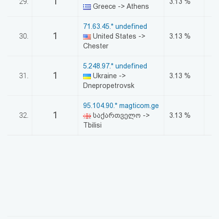
1
29.
3.13 %
Greece -> Athens
71.63.45.* undefined
1
30.
United States ->
3.13 %
Chester
5.248.97.* undefined
1
31.
Ukraine ->
3.13 %
Dnepropetrovsk
95.104.90.* magticom.ge
1
32.
საქართველო ->
3.13 %
Tbilisi