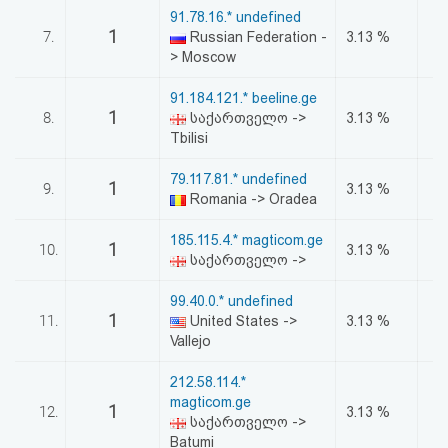
91.78.16.* undefined
1
7.
Russian Federation -
3.13 %
> Moscow
91.184.121.* beeline.ge
1
8.
საქართველო ->
3.13 %
Tbilisi
79.117.81.* undefined
1
9.
3.13 %
Romania -> Oradea
185.115.4.* magticom.ge
1
10.
3.13 %
საქართველო ->
99.40.0.* undefined
1
11.
United States ->
3.13 %
Vallejo
212.58.114.*
magticom.ge
1
12.
3.13 %
საქართველო ->
Batumi