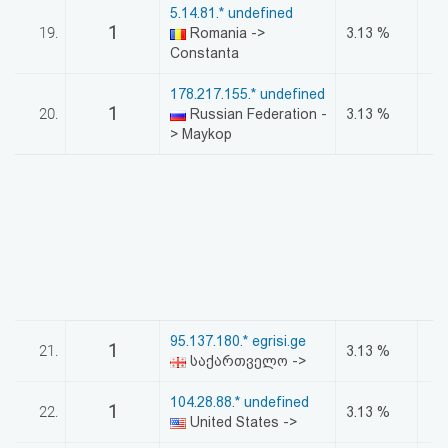
5.14.81.* undefined
1
19.
Romania ->
3.13 %
Constanta
178.217.155.* undefined
1
20.
Russian Federation -
3.13 %
> Maykop
95.137.180.* egrisi.ge
1
21.
3.13 %
საქართველო ->
104.28.88.* undefined
1
22.
3.13 %
United States ->