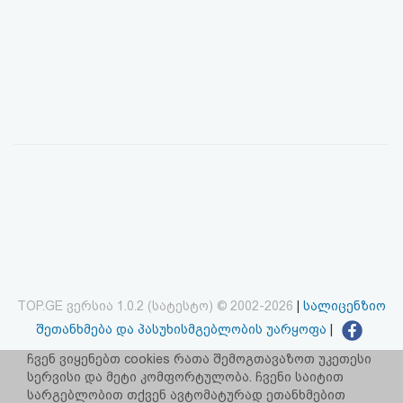
TOP.GE ვერსია 1.0.2 (სატესტო) © 2002-2026
|
სალიცენზიო
შეთანხმება და პასუხისმგებლობის უარყოფა
|
facebook.com/TOP.GE
ჩვენ ვიყენებთ cookies რათა შემოგთავაზოთ უკეთესი
სერვისი და მეტი კომფორტულობა. ჩვენი საიტით
იხილეთ TOP.GE - ის ძველი ვერსია
ბმულზე
სარგებლობით თქვენ ავტომატურად ეთანხმებით