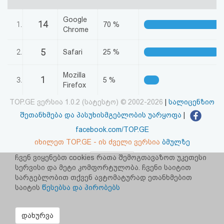
აღდგენა
Google
14
1.
70 %
Chrome
HTML
5
2.
კოდი
Safari
25 %
Mozilla
სალიცენზიო
1
3.
5 %
Firefox
შეთანხმება
TOP.GE ვერსია 1.0.2 (სატესტო) © 2002-2026
|
სალიცენზიო
და
შეთანხმება და პასუხისმგებლობის უარყოფა
|
facebook.com/TOP.GE
პასუხისმგებლობის
იხილეთ TOP.GE - ის ძველი ვერსია
ბმულზე
უარყოფა
ჩვენ ვიყენებთ cookies რათა შემოგთავაზოთ უკეთესი
სერვისი და მეტი კომფორტულობა. ჩვენი საიტით
რეკლამა TOP.GE - ზე
სარგებლობით თქვენ ავტომატურად ეთანხმებით
TOP.GE-ს სერვერების განთავსებას და ინტერნეტთან კავშირს
საიტის
წესებსა და პირობებს
უზრუნველყოფს:
CLOUD9
დახურვა