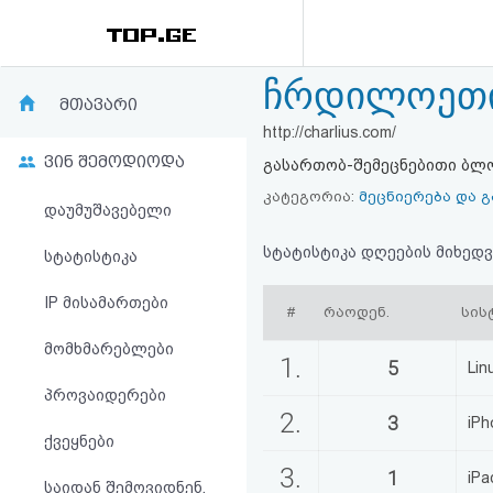
ჩრდილოეთი
რეიტინგი
მთავარი
http://charlius.com/
(მთავარი)
ვინ შემოდიოდა
გასართობ-შემეცნებითი ბლ
ფოსტა
კატეგორია:
მეცნიერება და 
დაუმუშავებელი
კითხვა-
სტატისტიკა დღეების მიხედვ
სტატისტიკა
პასუხი
IP მისამართები
#
რაოდენ.
სის
მომხმარებლები
ავტორიზაცია
1.
5
Lin
პროვაიდერები
რეგისტრაცია
2.
3
iPh
ქვეყნები
პაროლის
3.
1
iPa
საიდან შემოვიდნენ,