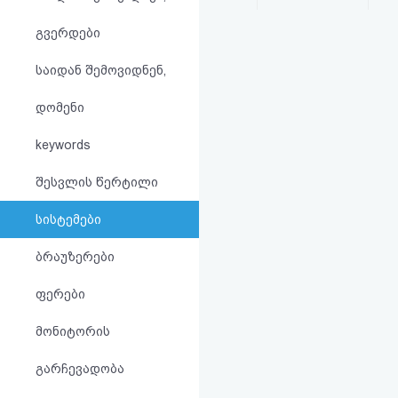
აღდგენა
გვერდები
HTML
საიდან შემოვიდნენ,
კოდი
დომენი
სალიცენზიო
keywords
შეთანხმება
შესვლის წერტილი
და
სისტემები
პასუხისმგებლობის
ბრაუზერები
უარყოფა
ფერები
მონიტორის
გარჩევადობა