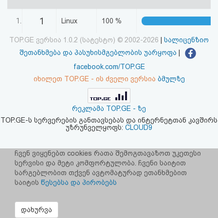
აღდგენა
1
1.
Linux
100 %
HTML
TOP.GE ვერსია 1.0.2 (სატესტო) © 2002-2026
|
სალიცენზიო
კოდი
შეთანხმება და პასუხისმგებლობის უარყოფა
|
facebook.com/TOP.GE
სალიცენზიო
იხილეთ TOP.GE - ის ძველი ვერსია
ბმულზე
შეთანხმება
რეკლამა TOP.GE - ზე
და
TOP.GE-ს სერვერების განთავსებას და ინტერნეტთან კავშირს
უზრუნველყოფს:
CLOUD9
პასუხისმგებლობის
უარყოფა
ჩვენ ვიყენებთ cookies რათა შემოგთავაზოთ უკეთესი
სერვისი და მეტი კომფორტულობა. ჩვენი საიტით
სარგებლობით თქვენ ავტომატურად ეთანხმებით
საიტის
წესებსა და პირობებს
დახურვა