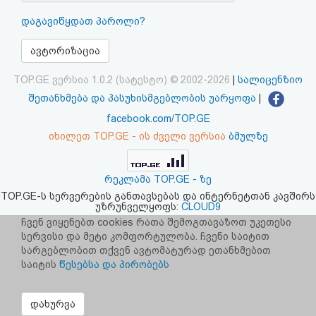
აღდგენა
დაგავიწყდათ პაროლი?
HTML
ავტორიზაცია
კოდი
TOP.GE ვერსია 1.0.2 (სატესტო) © 2002-2026
|
სალიცენზიო
შეთანხმება და პასუხისმგებლობის უარყოფა
|
სალიცენზიო
facebook.com/TOP.GE
იხილეთ TOP.GE - ის ძველი ვერსია
ბმულზე
შეთანხმება
და
რეკლამა TOP.GE - ზე
პასუხისმგებლობის
TOP.GE-ს სერვერების განთავსებას და ინტერნეტთან კავშირს
უზრუნველყოფს:
CLOUD9
უარყოფა
ჩვენ ვიყენებთ cookies რათა შემოგთავაზოთ უკეთესი
სერვისი და მეტი კომფორტულობა. ჩვენი საიტით
სარგებლობით თქვენ ავტომატურად ეთანხმებით
საიტის
წესებსა და პირობებს
დახურვა