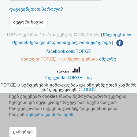
აღდგენა
დაგავიწყდათ პაროლი?
HTML
ავტორიზაცია
კოდი
TOP.GE ვერსია 1.0.2 (სატესტო) © 2002-2026
|
სალიცენზიო
შეთანხმება და პასუხისმგებლობის უარყოფა
|
სალიცენზიო
facebook.com/TOP.GE
იხილეთ TOP.GE - ის ძველი ვერსია
ბმულზე
შეთანხმება
და
რეკლამა TOP.GE - ზე
პასუხისმგებლობის
TOP.GE-ს სერვერების განთავსებას და ინტერნეტთან კავშირს
უზრუნველყოფს:
CLOUD9
უარყოფა
ჩვენ ვიყენებთ cookies რათა შემოგთავაზოთ უკეთესი
სერვისი და მეტი კომფორტულობა. ჩვენი საიტით
სარგებლობით თქვენ ავტომატურად ეთანხმებით
საიტის
წესებსა და პირობებს
დახურვა