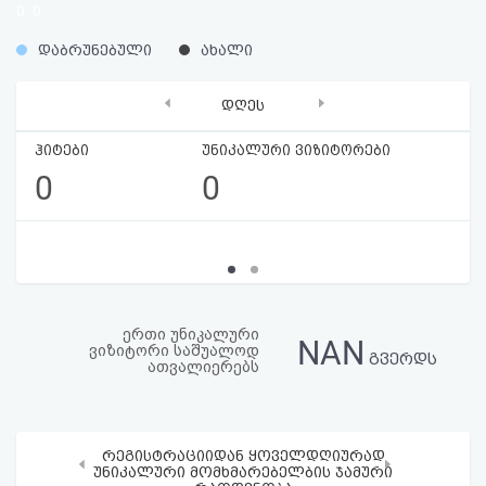
0
0
აღდგენა
%
%
დაბრუნებული
ახალი
HTML
‹
›
დღეს
კოდი
ჰიტები
უნიკალური ვიზიტორები
სალიცენზიო
0
0
შეთანხმება
და
პასუხისმგებლობის
უარყოფა
ერთი უნიკალური
NAN
ვიზიტორი საშუალოდ
გვერდს
ათვალიერებს
რეგისტრაციიდან ყოველდღიურად
‹
›
უნიკალური მომხმარებელბის ჯამური