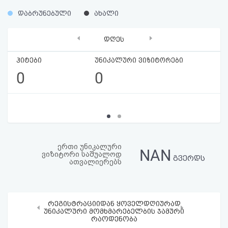
აღდგენა
%
%
დაბრუნებული
ახალი
HTML
‹
›
დღეს
კოდი
ჰიტები
უნიკალური ვიზიტორები
0
0
სალიცენზიო
შეთანხმება
და
პასუხისმგებლობის
ერთი უნიკალური
NAN
ვიზიტორი საშუალოდ
უარყოფა
გვერდს
ათვალიერებს
რეგისტრაციიდან ყოველდღიურად
‹
›
უნიკალური მომხმარებელბის ჯამური
რაოდენობა