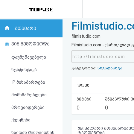
Filmistudio
რეიტინგი
მთავარი
filmistudio.com
(მთავარი)
ვინ შემოდიოდა
Filmistudio.com - ქართულა
ფოსტა
http://filmistudio.com
დაუმუშავებელი
კატეგორია:
სხვადასხვა
კითხვა-
სტატისტიკა
პასუხი
IP მისამართები
დღეს
მომხმარებლები
ავტორიზაცია
ჰიტები
უნიკალური ვ
0
0
პროვაიდერები
რეგისტრაცია
ქვეყნები
პაროლის
უნიკალური მომხმარებელ
საიდან შემოვიდნენ,
რაოდენობა