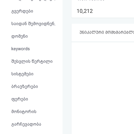
აღდგენა
10,212
გვერდები
HTML
საიდან შემოვიდნენ,
კოდი
უნიკალური მომხმარებლ
დომენი
სალიცენზიო
keywords
შეთანხმება
შესვლის წერტილი
და
სისტემები
პასუხისმგებლობის
ბრაუზერები
უარყოფა
ფერები
მონიტორის
გარჩევადობა