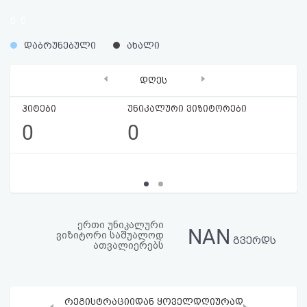
აღდგენა
0
0
%
%
HTML
დაბრუნებული
ახალი
კოდი
‹
›
დღეს
სალიცენზიო
ჰიტები
უნიკალური ვიზიტორები
0
0
შეთანხმება
და
პასუხისმგებლობის
უარყოფა
ერთი უნიკალური
NAN
ვიზიტორი საშუალოდ
გვერდს
ათვალიერებს
რეგისტრაციიდან ყოველდღიურად
‹
›