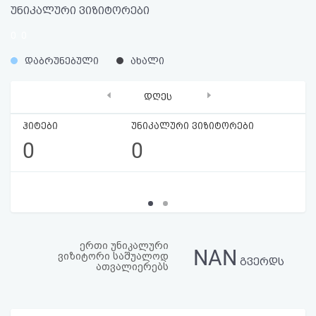
აღდგენა
უნიკალური ვიზიტორები
0
0
HTML
%
%
დაბრუნებული
ახალი
კოდი
‹
›
დღეს
სალიცენზიო
ჰიტები
უნიკალური ვიზიტორები
შეთანხმება
0
0
და
პასუხისმგებლობის
უარყოფა
ერთი უნიკალური
NAN
ვიზიტორი საშუალოდ
გვერდს
ათვალიერებს