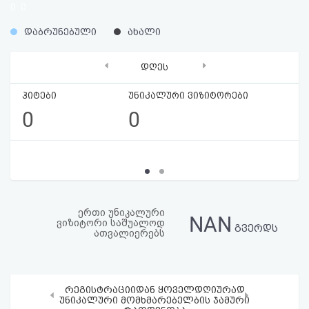
0
0
აღდგენა
%
%
დაბრუნებული
ახალი
HTML
‹
›
დღეს
კოდი
ჰიტები
უნიკალური ვიზიტორები
სალიცენზიო
0
0
შეთანხმება
და
პასუხისმგებლობის
უარყოფა
ერთი უნიკალური
NAN
ვიზიტორი საშუალოდ
გვერდს
ათვალიერებს
რეგისტრაციიდან ყოველდღიურად
‹
›
უნიკალური მომხმარებელბის ჯამური