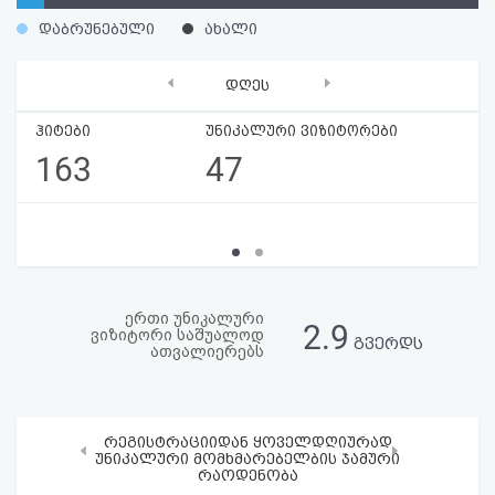
აღდგენა
დაბრუნებული
ახალი
HTML
‹
›
დღეს
კოდი
ჰიტები
უნიკალური ვიზიტორები
163
47
სალიცენზიო
შეთანხმება
და
პასუხისმგებლობის
ერთი უნიკალური
2.9
ვიზიტორი საშუალოდ
უარყოფა
გვერდს
ათვალიერებს
რეგისტრაციიდან ყოველდღიურად
‹
›
უნიკალური მომხმარებელბის ჯამური
რაოდენობა