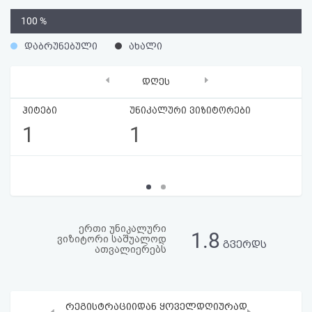
აღდგენა
0
100 %
%
HTML
დაბრუნებული
ახალი
კოდი
‹
›
დღეს
სალიცენზიო
ჰიტები
უნიკალური ვიზიტორები
1
1
შეთანხმება
და
პასუხისმგებლობის
უარყოფა
ერთი უნიკალური
1.8
ვიზიტორი საშუალოდ
გვერდს
ათვალიერებს
რეგისტრაციიდან ყოველდღიურად
‹
›