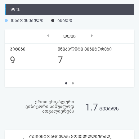
აღდგენა
1
99 %
%
HTML
დაბრუნებული
ახალი
კოდი
‹
›
დღეს
სალიცენზიო
ჰიტები
უნიკალური ვიზიტორები
9
7
შეთანხმება
და
პასუხისმგებლობის
უარყოფა
ერთი უნიკალური
1.7
ვიზიტორი საშუალოდ
გვერდს
ათვალიერებს
რეგისტრაციიდან ყოველდღიურად
‹
›