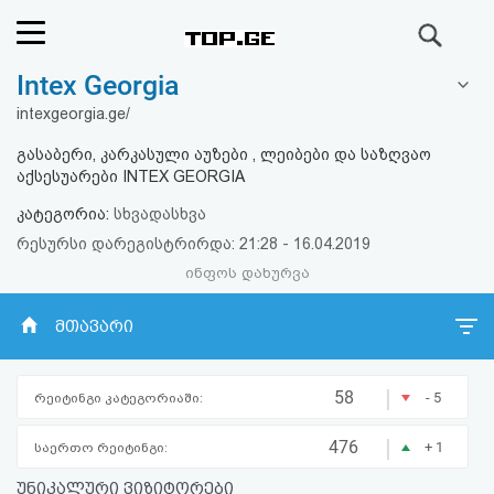
ძიება
Intex Georgia
რეიტინგი
intexgeorgia.ge/
(მთავარი)
გასაბერი, კარკასული აუზები , ლეიბები და საზღვაო
აქსესუარები INTEX GEORGIA
ფოსტა
კატეგორია:
სხვადასხვა
რესურსი დარეგისტრირდა: 21:28 - 16.04.2019
კითხვა-
ინფოს დახურვა
პასუხი
მთავარი
ავტორიზაცია
|
58
- 5
რეიტინგი კატეგორიაში:
რეგისტრაცია
|
476
+ 1
საერთო რეიტინგი:
პაროლის
უნიკალური ვიზიტორები